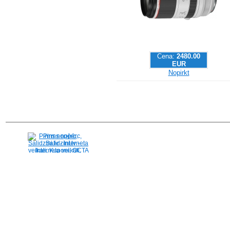
Cena:
2480.00
EUR
Nopirkt
Pirms nopērc,
Salidzini.lv - Interneta
veikali, Kuponi, OCTA
kalkulators, KASKO
kalkulators, Ātrie
kredīti