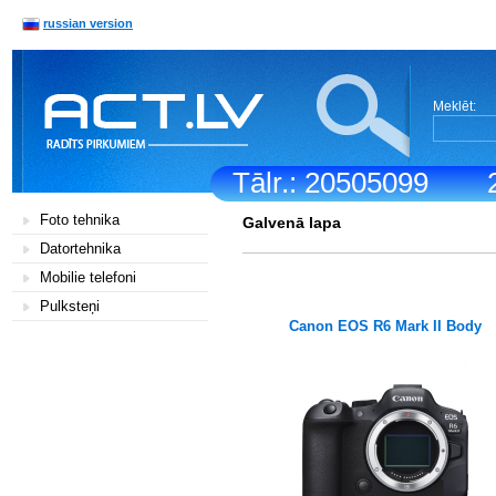
russian version
Meklēt:
Tālr.: 20505099
Foto tehnika
Galvenā lapa
Datortehnika
Mobilie telefoni
Pulksteņi
Canon EOS R6 Mark II Body