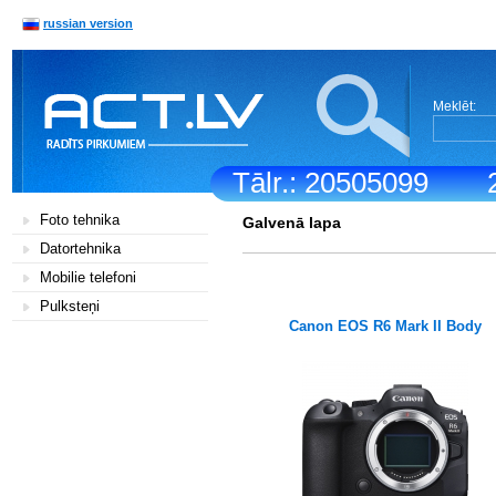
russian version
Meklēt:
Tālr.: 20505099
Foto tehnika
Galvenā lapa
Datortehnika
Mobilie telefoni
Pulksteņi
Canon EOS R6 Mark II Body