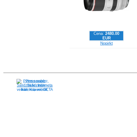
Cena:
2480.00
EUR
Nopirkt
Pirms nopērc,
Salidzini.lv - Interneta
veikali, Kuponi, OCTA
kalkulators, KASKO
kalkulators, Ātrie
kredīti