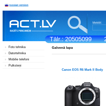
russian version
Meklēt:
Tālr.: 20505099
Foto tehnika
Galvenā lapa
Datortehnika
Mobilie telefoni
Pulksteņi
Canon EOS R6 Mark II Body