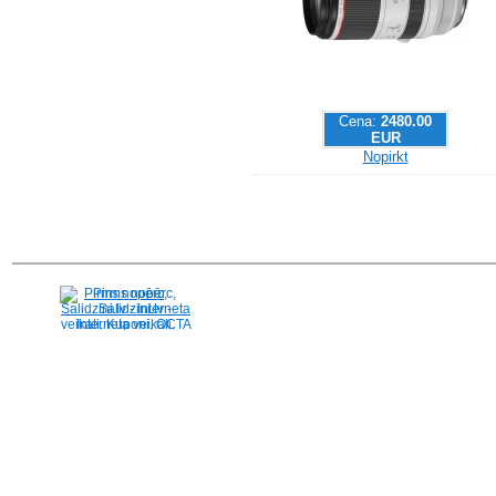
Cena:
2480.00
EUR
Nopirkt
Pirms nopērc,
Salidzini.lv - Interneta
veikali, Kuponi, OCTA
kalkulators, KASKO
kalkulators, Ātrie
kredīti