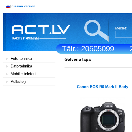
russian version
Meklēt:
Tālr.: 20505099
Foto tehnika
Galvenā lapa
Datortehnika
Mobilie telefoni
Pulksteņi
Canon EOS R6 Mark II Body