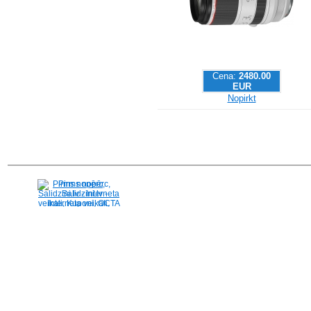
Cena:
2480.00
EUR
Nopirkt
Pirms nopērc,
Salidzini.lv - Interneta
veikali, Kuponi, OCTA
kalkulators, KASKO
kalkulators, Ātrie
kredīti