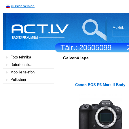
russian version
Meklēt:
Tālr.: 20505099
Foto tehnika
Galvenā lapa
Datortehnika
Mobilie telefoni
Pulksteņi
Canon EOS R6 Mark II Body