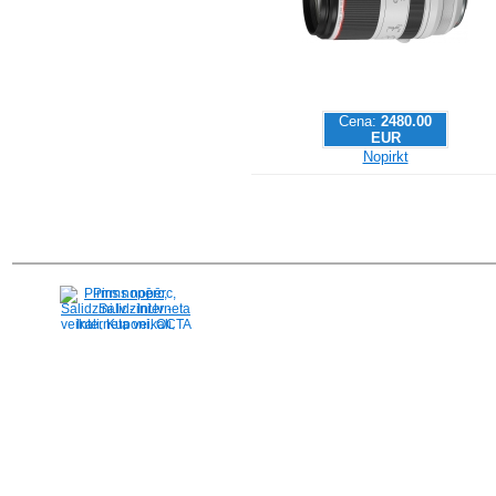
Cena:
2480.00
EUR
Nopirkt
Pirms nopērc,
Salidzini.lv - Interneta
veikali, Kuponi, OCTA
kalkulators, KASKO
kalkulators, Ātrie
kredīti