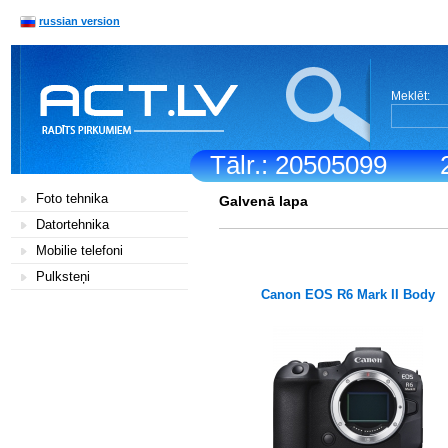
russian version
Meklēt:
Tālr.: 20505099
Foto tehnika
Galvenā lapa
Datortehnika
Mobilie telefoni
Pulksteņi
Canon EOS R6 Mark II Body