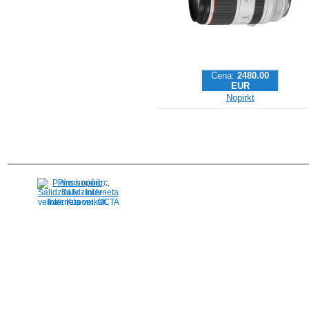
Cena:
2480.00
EUR
Nopirkt
Pirms nopērc,
Salidzini.lv - Interneta
veikali, Kuponi, OCTA
kalkulators, KASKO
kalkulators, Ātrie
kredīti