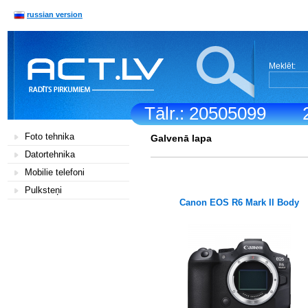
russian version
Meklēt:
Tālr.: 20505099
Foto tehnika
Galvenā lapa
Datortehnika
Mobilie telefoni
Pulksteņi
Canon EOS R6 Mark II Body