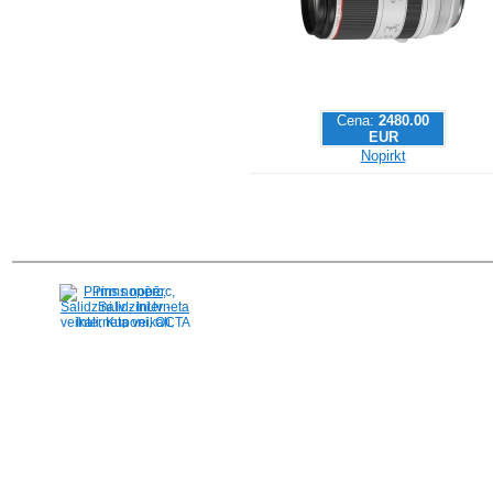
Cena:
2480.00
EUR
Nopirkt
Pirms nopērc,
Salidzini.lv - Interneta
veikali, Kuponi, OCTA
kalkulators, KASKO
kalkulators, Ātrie
kredīti