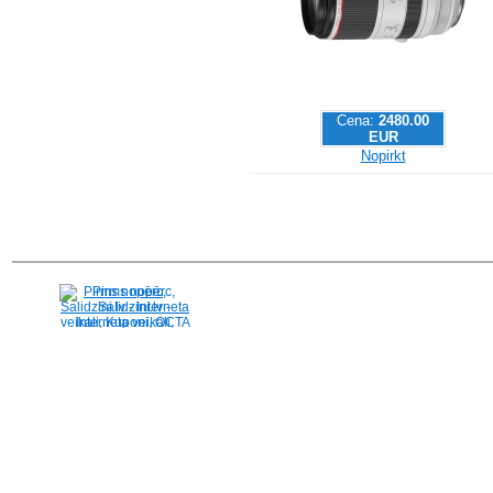
Cena:
2480.00
EUR
Nopirkt
Pirms nopērc,
Salidzini.lv - Interneta
veikali, Kuponi, OCTA
kalkulators, KASKO
kalkulators, Ātrie
kredīti