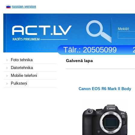
russian version
Meklēt:
Tālr.: 20505099
Foto tehnika
Galvenā lapa
Datortehnika
Mobilie telefoni
Pulksteņi
Canon EOS R6 Mark II Body