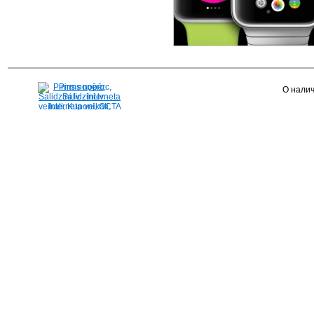
Pirms nopērc,
О налич
Salidzini.lv - Interneta
veikali, Kuponi, OCTA
kalkulators, KASKO
kalkulators, Ātrie
kredīti