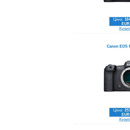
Цена:
16
EUR
Купит
Canon EOS 
Цена:
25
EUR
Купит