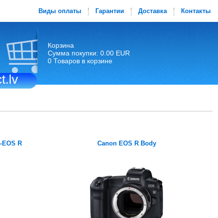
Виды оплаты
Гарантии
Доставка
Контакты
Корзина
Сумма покупки: 0.00 EUR
0 Товаров в корзине
t.lv
F-EOS R
Canon EOS R Body