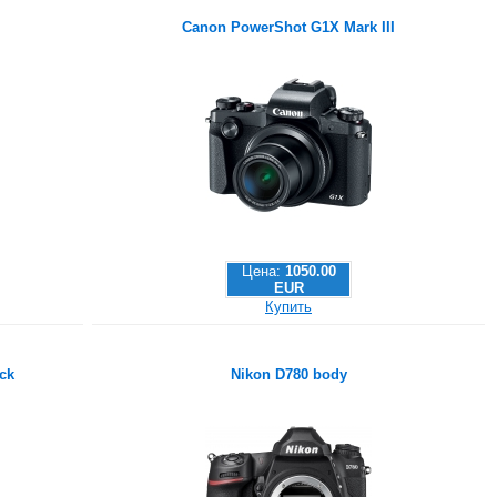
Canon PowerShot G1X Mark III
Цена:
1050.00
EUR
Купить
ck
Nikon D780 body