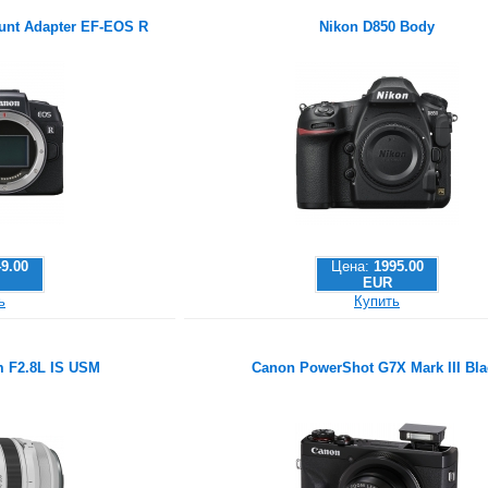
nt Adapter EF-EOS R
Nikon D850 Body
49.00
Цена:
1995.00
EUR
ь
Купить
 F2.8L IS USM
Canon PowerShot G7X Mark III Bla