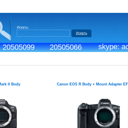
Искать:
Искать
skype: ac
.: 20505099
20505066
ark II Body
Canon EOS R Body + Mount Adapter E