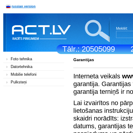
russian version
Meklēt:
Tālr.: 20505099
Foto tehnika
Garantijas
Datortehnika
Mobilie telefoni
Interneta veikals
www
Pulksteņi
garantija. Garantijas 
garantija terniņš ir 
Lai izvairītos no pā
lietošanas instrukciju
skaidri norādīts: iz
datums, garantijas t