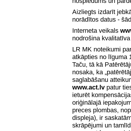
nospiedums un pārde
Aizliegts izdarīt jeb
norādītos datus - šā
Interneta veikals
www
nodrošina kvalitatīv
LR MK noteikumi par 
atkāpties no līguma 
Taču, tā kā Patērētā
nosaka, ka „patērētāj
saglabāšanu atteikum
www.act.lv
patur tie
ieturēt kompensācija
oriģinālajā iepakojum
preces plombas, nopl
displeja), ir saskat
skrāpējumi un tamlīdz