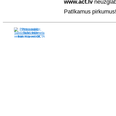
www.act.lv
neuzglab
Patīkamus pirkumus! 
Pirms nopērc,
Salidzini.lv - Interneta
veikali, Kuponi, OCTA
kalkulators, KASKO
kalkulators, Ātrie
kredīti