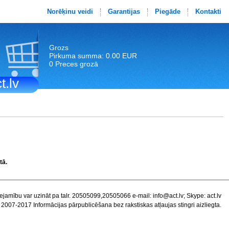
Norēķinu veidi
Garantijas
Piegāde
Kontakti
Grozs
Pirkuma summa: 0.00 EUR
0 Preces grozā
t.lv
tā.
ejamību var uzināt pa talr. 20505099,20505066 e-mail:
info@act.lv
; Skype: act.lv
 2007-2017 Informācijas pārpublicēšana bez rakstiskas atļaujas stingri aizliegta.