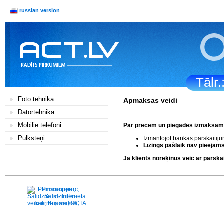
russian version
Tālr
Foto tehnika
Apmaksas veidi
Datortehnika
Mobilie telefoni
Par precēm un piegādes izmaksām k
Pulksteņi
Izmantojot bankas pārskaitīj
Līzings pašlaik nav pieejams
Ja klients norēķinus veic ar pārs
Pirms nopērc,
Salidzini.lv - Interneta
veikali, Kuponi, OCTA
kalkulators, KASKO
kalkulators, Ātrie