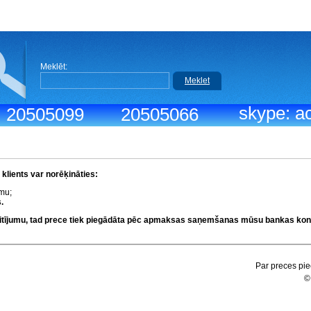
Meklēt:
Meklet
skype: ac
.: 20505099
20505066
lients var norēķināties:
umu;
.
kaitījumu, tad prece tiek piegādāta pēc apmaksas saņemšanas mūsu bankas kon
Par preces pie
©