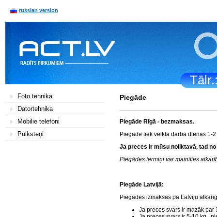
russian version
Tālr
Foto tehnika
Piegāde
Datortehnika
Mobilie telefoni
Piegāde Rīgā - bezmaksas.
Pulksteņi
Piegāde tiek veikta darba dienās 1-2
Ja preces ir mūsu noliktavā, tad no
Piegādes termiņi var mainīties atka
Piegāde Latvijā:
Piegādes izmaksas pa Latviju atkarī
Ja preces svars ir mazāk par 
Ja preces svars ir 5-10 kg., 