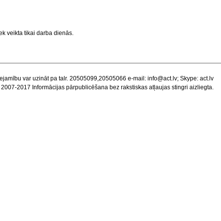
k veikta tikai darba dienās.
ejamību var uzināt pa talr. 20505099,20505066 e-mail:
info@act.lv
; Skype: act.lv
 2007-2017 Informācijas pārpublicēšana bez rakstiskas atļaujas stingri aizliegta.