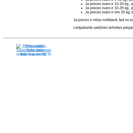
Ja preces svars ir 10-20 kg.,
Ja preces svars ir 10-35 kg.,
Ja preces svars ir virs 35 kg
Ja preces ir mūsu noliktavā, tad no p
Lielgabarīta sadzīves tehnikas piegāde
Pirms nopērc,
Salidzini.lv - Interneta
veikali, Kuponi, OCTA
kalkulators, KASKO
kalkulators, Ātrie
kredīti