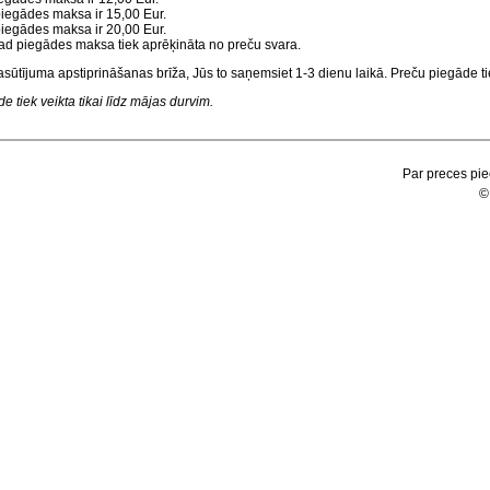
 piegādes maksa ir 15,00 Eur.
 piegādes maksa ir 20,00 Eur.
, tad piegādes maksa tiek aprēķināta no preču svara.
asūtījuma apstiprināšanas brīža, Jūs to saņemsiet 1-3 dienu laikā. Preču piegāde tie
 tiek veikta tikai līdz mājas durvim.
Par preces pie
©