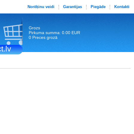
Norēķinu veidi
Garantijas
Piegāde
Kontakti
Grozs
Pirkuma summa: 0.00 EUR
0 Preces grozā
t.lv