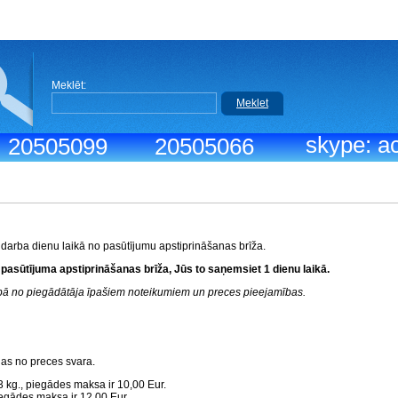
Meklēt:
Meklet
skype: ac
.: 20505099
20505066
 darba dienu laikā no pasūtījumu apstiprināšanas brīža.
 pasūtījuma apstiprināšanas brīža, Jūs to saņemsiet 1 dienu laikā.
rībā no piegādātāja īpašiem noteikumiem un preces pieejamības.
gas no preces svara.
3 kg., piegādes maksa ir 10,00 Eur.
piegādes maksa ir 12,00 Eur.