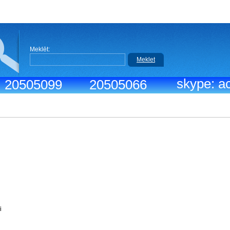
Meklēt:
Meklet
skype: ac
.: 20505099
20505066
iks:
9:30-18:30
r menedžeri
vdiena