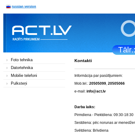
russian version
Tālr
Foto tehnika
Kontakti
Datortehnika
Mobilie telefoni
Informācija par pasūtījumiem:
Pulksteņi
Mob.tel.:
20505099
,
20505066
e-mail:
info@act.lv
Darba la
Pirmdiena - Piektdiena: 0
Sestdiena: pēc norunas a
Svētdiena: Brī