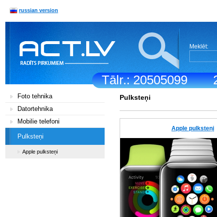
russian version
Meklēt:
Tālr.: 20505099
Foto tehnika
Pulksteņi
Datortehnika
Mobilie telefoni
Apple pulksteņi
Pulksteņi
Apple pulksteņi