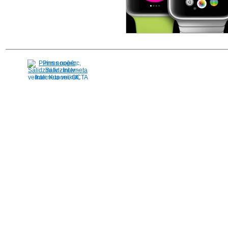
Pirms nopērc,
Salidzini.lv - Interneta
veikali, Kuponi, OCTA
kalkulators, KASKO
kalkulators, Ātrie
kredīti