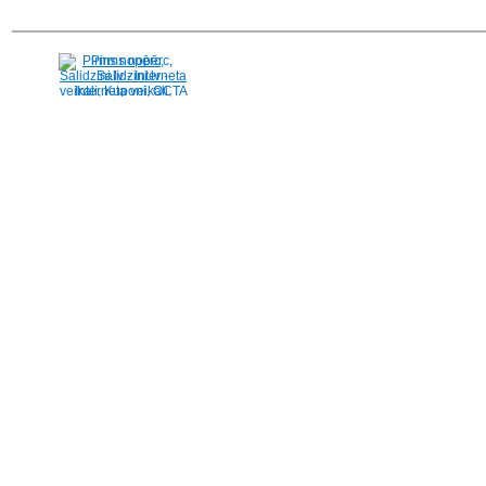
Pirms nopērc,
Salidzini.lv - Interneta
veikali, Kuponi, OCTA
kalkulators, KASKO
kalkulators, Ātrie
kredīti