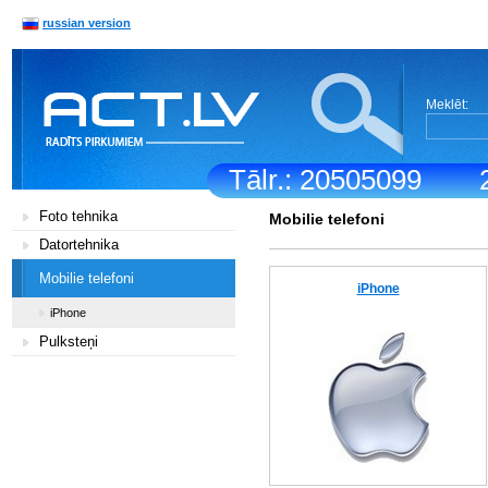
russian version
Meklēt:
Tālr.: 20505099
Foto tehnika
Mobilie telefoni
Datortehnika
Mobilie telefoni
iPhone
iPhone
Pulksteņi