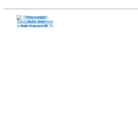
Pirms nopērc,
Salidzini.lv - Interneta
veikali, Kuponi, OCTA
kalkulators, KASKO
kalkulators, Ātrie
kredīti