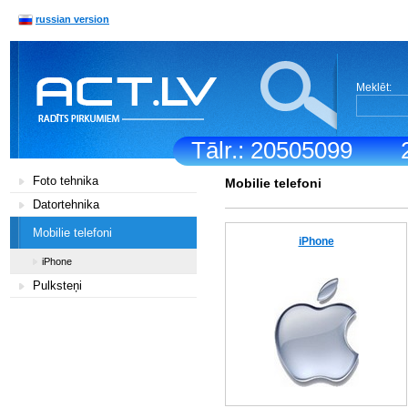
russian version
Meklēt:
Tālr.: 20505099
Foto tehnika
Mobilie telefoni
Datortehnika
Mobilie telefoni
iPhone
iPhone
Pulksteņi