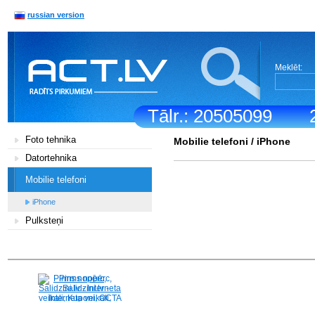
russian version
Meklēt:
Tālr.: 20505099
Foto tehnika
Mobilie telefoni
/
iPhone
Datortehnika
Mobilie telefoni
iPhone
Pulksteņi
Pirms nopērc,
Salidzini.lv - Interneta
veikali, Kuponi, OCTA
kalkulators, KASKO