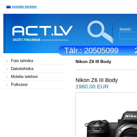
russian version
Meklēt:
Tālr.: 20505099
Foto tehnika
Nikon Z6 III Body
Datortehnika
Mobilie telefoni
Nikon Z6 III Body
Pulksteņi
1980.00 EUR