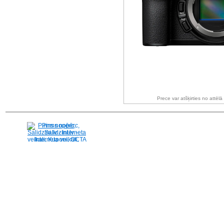
Prece var atšķirties no attēl
Pirms nopērc,
Salidzini.lv - Interneta
veikali, Kuponi, OCTA
kalkulators, KASKO
kalkulators, Ātrie
kredīti