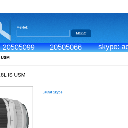
Meklēt:
Meklet
skype: ac
.: 20505099
20505066
S USM
.8L IS USM
Jautāt Skype