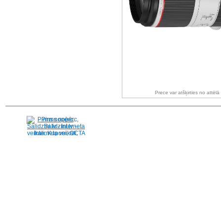
Prece var atšķirties no attēl
Pirms nopērc,
Salidzini.lv - Interneta
veikali, Kuponi, OCTA
kalkulators, KASKO
kalkulators, Ātrie
kredīti