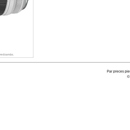
ā redzamās.
Par preces pie
©