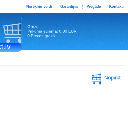
Norēķinu veidi
Garantijas
Piegāde
Kontakti
Grozs
Pirkuma summa: 0.00 EUR
0 Preces grozā
t.lv
Nopirkt