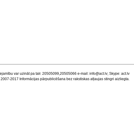
ejamību var uzināt pa talr. 20505099,20505066 e-mail:
info@act.lv
; Skype: act.lv
 2007-2017 Informācijas pārpublicēšana bez rakstiskas atļaujas stingri aizliegta.