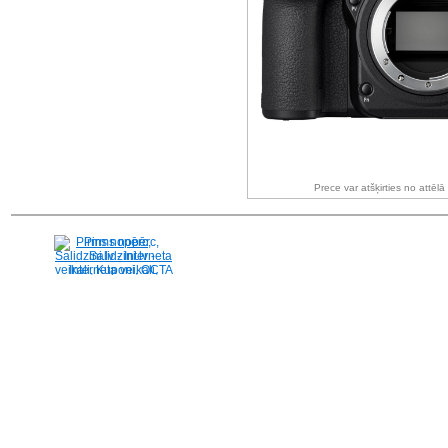
Prece var atšķirties no attēl
Pirms nopērc,
Salidzini.lv - Interneta
veikali, Kuponi, OCTA
kalkulators, KASKO
kalkulators, Ātrie
kredīti