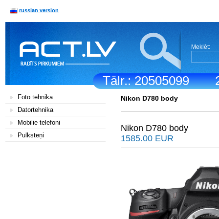
russian version
Meklēt:
Tālr.: 20505099
Foto tehnika
Nikon D780 body
Datortehnika
Mobilie telefoni
Nikon D780 body
Pulksteņi
1585.00 EUR