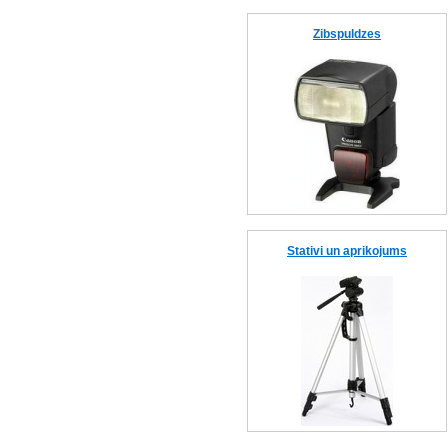
Zibspuldzes
Stativi un aprikojums