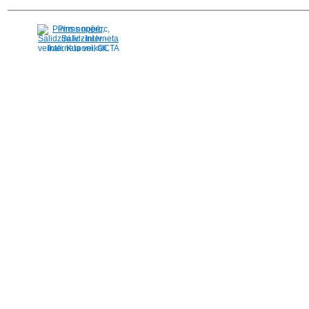
Pirms nopērc,
Salidzini.lv - Interneta
veikali, Kuponi, OCTA
kalkulators, KASKO
kalkulators, Ātrie
kredīti