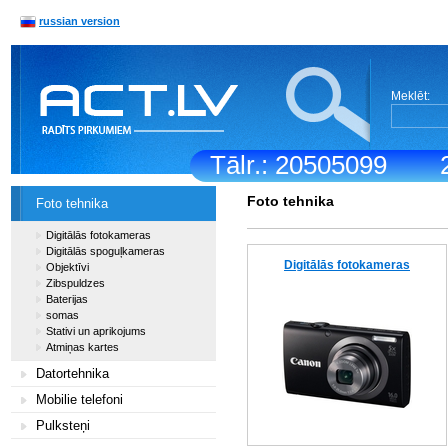
russian version
Meklēt:
Tālr.: 20505099
Foto tehnika
Foto tehnika
Digitālās fotokameras
Digitālās spoguļkameras
Digitālās fotokameras
Objektīvi
Zibspuldzes
Baterijas
somas
Stativi un aprikojums
Atmiņas kartes
Datortehnika
Mobilie telefoni
Pulksteņi