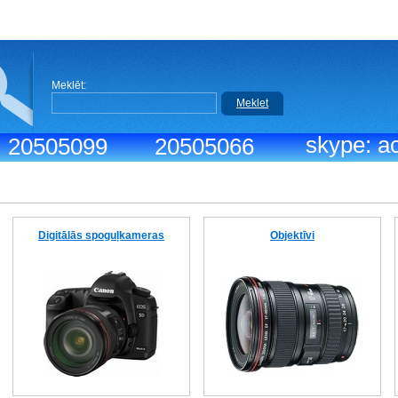
Meklēt:
Meklet
skype: ac
.: 20505099
20505066
Digitālās spoguļkameras
Objektīvi