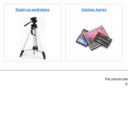
Stativi un aprikojums
Atmiņas kartes
Par preces pie
©