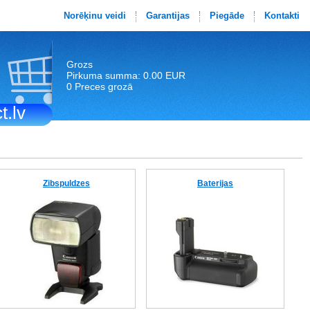
Norēķinu veidi
Garantijas
Piegāde
Kontakti
Grozs
Pirkuma summa: 0.00 EUR
0 Preces grozā
t.lv
Zibspuldzes
Baterijas