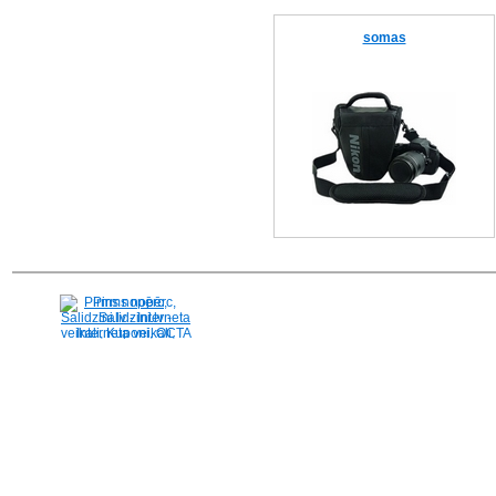
somas
Pirms nopērc,
Salidzini.lv - Interneta
veikali, Kuponi, OCTA
kalkulators, KASKO
kalkulators, Ātrie
kredīti