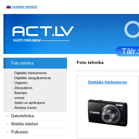
russian version
Tālr
Foto tehnika
Foto tehnika
Digitālās fotokameras
Digitālās spoguļkameras
Digitālās fotokameras
Objektīvi
Zibspuldzes
Baterijas
somas
Stativi un aprikojums
Atmiņas kartes
Datortehnika
Mobilie telefoni
Pulksteņi