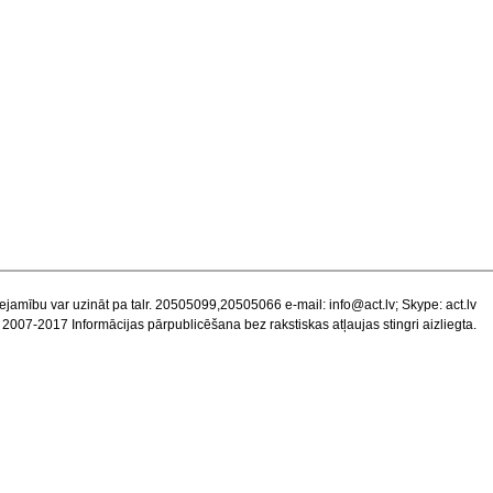
ejamību var uzināt pa talr. 20505099,20505066 e-mail:
info@act.lv
; Skype: act.lv
 2007-2017 Informācijas pārpublicēšana bez rakstiskas atļaujas stingri aizliegta.