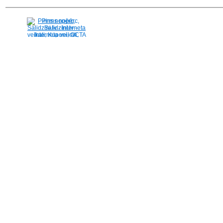
Pirms nopērc,
Salidzini.lv - Interneta
veikali, Kuponi, OCTA
kalkulators, KASKO
kalkulators, Ātrie
kredīti