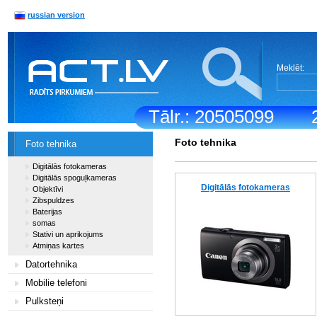
russian version
Meklēt:
Tālr.: 20505099
Foto tehnika
Foto tehnika
Digitālās fotokameras
Digitālās spoguļkameras
Digitālās fotokameras
Objektīvi
Zibspuldzes
Baterijas
somas
Stativi un aprikojums
Atmiņas kartes
Datortehnika
Mobilie telefoni
Pulksteņi