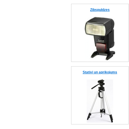
Zibspuldzes
Stativi un aprikojums