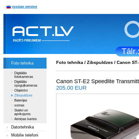
russian version
Tālr
Foto tehnika
/
Zibspuldzes
/ Canon ST-
Foto tehnika
Digitālās
fotokameras
Canon ST-E2 Speedlite Transmitt
Digitālās
spoguļkameras
205.00 EUR
Objektīvi
Zibspuldzes
Baterijas
somas
Stativi un
aprikojums
Atmiņas kartes
Datortehnika
Mobilie telefoni