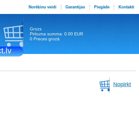
Norēķinu veidi
Garantijas
Piegāde
Kontakti
Grozs
Pirkuma summa: 0.00 EUR
0 Preces grozā
t.lv
Nopirkt