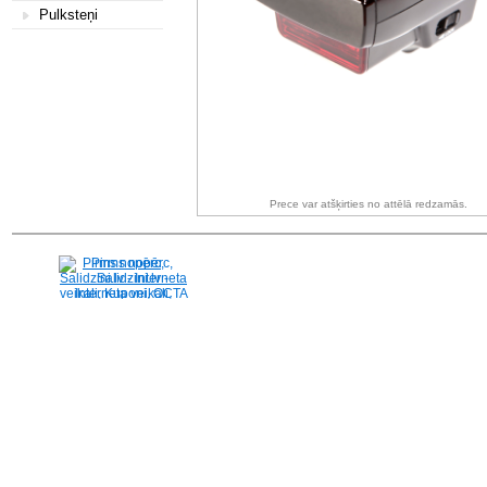
Pulksteņi
Prece var atšķirties no attēlā redzamās.
Pirms nopērc,
Salidzini.lv - Interneta
veikali, Kuponi, OCTA
kalkulators, KASKO
kalkulators, Ātrie
kredīti