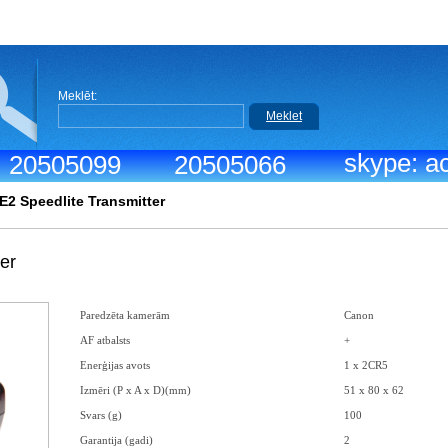
Meklēt:
Meklet
skype: ac
.: 20505099
20505066
E2 Speedlite Transmitter
er
Paredzēta kamerām
Canon
AF atbalsts
+
Enerģijas avots
1 x 2CR5
Izmēri (P x A x D)(mm)
51 x 80 x 62
Svars (g)
100
Garantija (gadi)
2