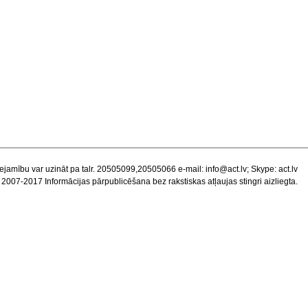
ejamību var uzināt pa talr. 20505099,20505066 e-mail:
info@act.lv
; Skype: act.lv
 2007-2017 Informācijas pārpublicēšana bez rakstiskas atļaujas stingri aizliegta.