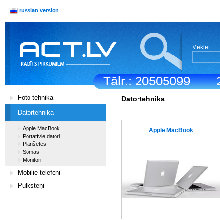
russian version
Meklēt:
Tālr.: 20505099
Foto tehnika
Datortehnika
Datortehnika
Apple MacBook
Apple MacBook
Portatīvie datori
Planšetes
Somas
Monitori
Mobilie telefoni
Pulksteņi