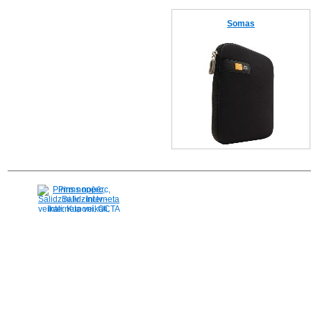
Somas
Pirms nopērc,
Salidzini.lv - Interneta
veikali, Kuponi, OCTA
kalkulators, KASKO
kalkulators, Ātrie
kredīti