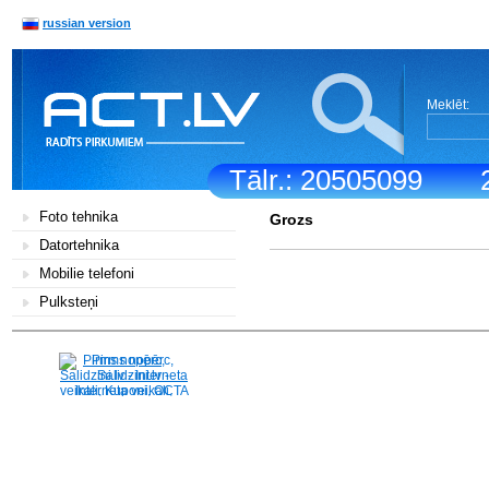
russian version
Meklēt:
Tālr.: 20505099
Foto tehnika
Grozs
Datortehnika
Mobilie telefoni
Pulksteņi
Pirms nopērc,
Salidzini.lv - Interneta
veikali, Kuponi, OCTA
kalkulators, KASKO
kalkulators, Ātrie
kredīti