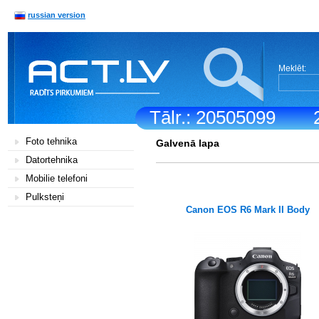
russian version
Meklēt:
Tālr.: 20505099
Foto tehnika
Galvenā lapa
Datortehnika
Mobilie telefoni
Pulksteņi
Canon EOS R6 Mark II Body