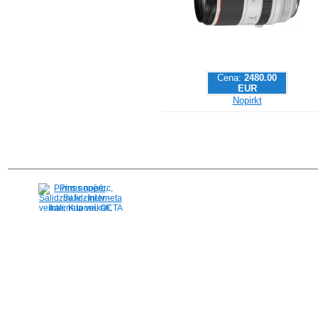
Cena:
2480.00
EUR
Nopirkt
Pirms nopērc,
Salidzini.lv - Interneta
veikali, Kuponi, OCTA
kalkulators, KASKO
kalkulators, Ātrie
kredīti